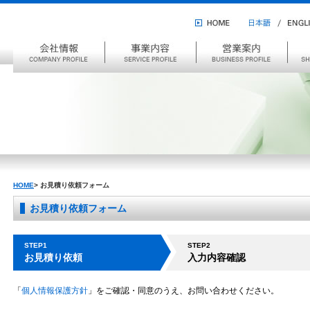
HOME
ENGL
日
本
会
事
営
船
語
社
業
業
舶
情
案
案
管
報
内
内
理
HOME
>
お見積り依頼フォーム
お見積り依頼フォーム
STEP1
STEP2
お見積り依頼
入力内容確認
「
個人情報保護方針
」をご確認・同意のうえ、お問い合わせください。