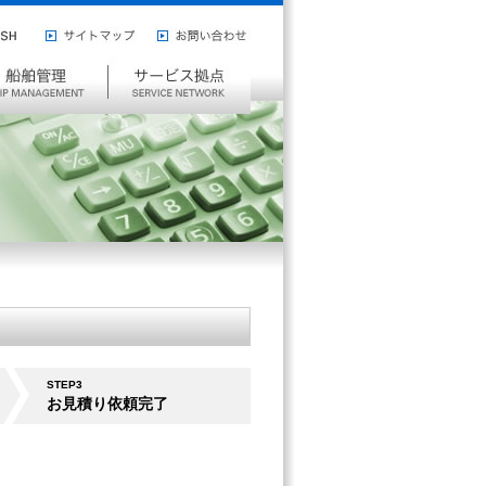
ISH
サ
お
イ
問
サ
ト
い
ー
マ
合
ビ
ッ
わ
ス
プ
せ
拠
点
STEP3
お見積り依頼完了