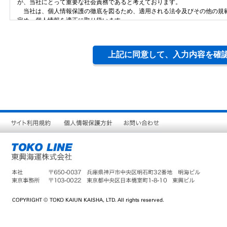
が、当社にとって重要な社会責務であると考えております。
当社は、個人情報保護の徹底を図るため、適用される法令及びその他の規
定め、個人情報を適正に取り扱います。
当社は、個人情報に係る法令及び規範等を尊守いたします。
当社は、個人情報を収集する際は、その利用目的を明確にします。
当社は、適正かつ公正な方法により個人情報を取得すると共に、取得した個
す。
当社は、保有する個人情報を第三者に対し違法に提供また開示しません。
当社は、個人情報への不正なアクセス、個人情報の紛失、破壊、改ざん及び
講じます。
当社は、個人情報の取り扱いに関する苦情並びに問い合わせに適切に対応い
当社は、個人情報保護に関する内部管理体制を継続的に見直し、必要に応じ
ます。
サ
個
お
東興海運株式会社
イ
人
問
代表取締役社長
井髙 建介
ト
情
い
利
報
合
用
保
わ
規
護
せ
約
方
針