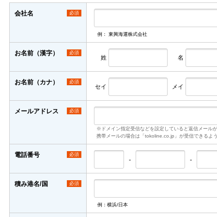
会社名
必須
例： 東興海運株式会社
お名前（漢字）
必須
姓
名
お名前（カナ）
必須
セイ
メイ
メールアドレス
必須
※ドメイン指定受信などを設定していると返信メール
携帯メールの場合は「tokoline.co.jp」が受信でき
電話番号
必須
-
-
積み港名/国
必須
例：横浜/日本