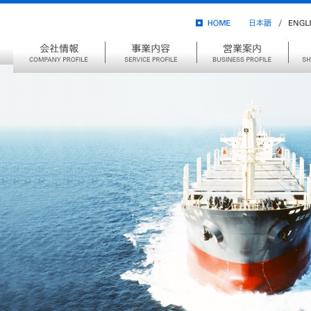
HOME
ENGL
日
本
会
事
営
船
語
社
業
業
舶
情
案
案
管
報
内
内
理