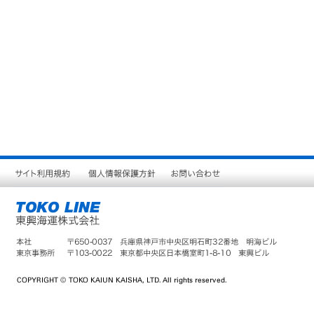
サ
個
お
イ
人
問
ト
情
い
利
報
合
用
保
わ
規
護
せ
約
方
針