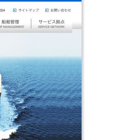
ISH
サ
お
イ
問
サ
ト
い
ー
マ
合
ビ
ッ
わ
ス
プ
せ
拠
点