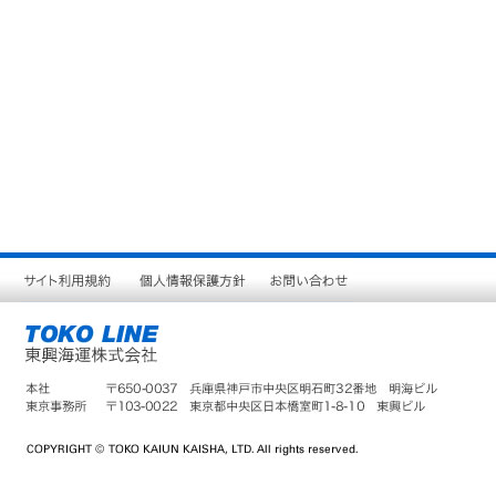
サ
個
お
イ
人
問
ト
情
い
利
報
合
用
保
わ
規
護
せ
約
方
針