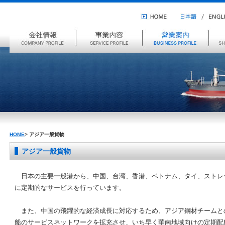
HOME
ENGL
日
本
会
事
営
船
語
社
業
業
舶
情
案
案
管
報
内
内
理
HOME
>
アジア一般貨物
アジア一般貨物
日本の主要一般港から、中国、台湾、香港、ベトナム、タイ、ストレ
に定期的なサービスを行っています。
また、中国の飛躍的な経済成長に対応するため、アジア鋼材チームと
船のサービスネットワークを拡充させ、いち早く華南地域向けの定期配