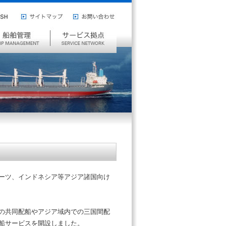
ISH
サ
お
イ
問
サ
ト
い
ー
マ
合
ビ
ッ
わ
ス
プ
せ
拠
点
ーツ、インドネシア等アジア諸国向け
の共同配船やアジア域内での三国間配
船サービスを開設しました。