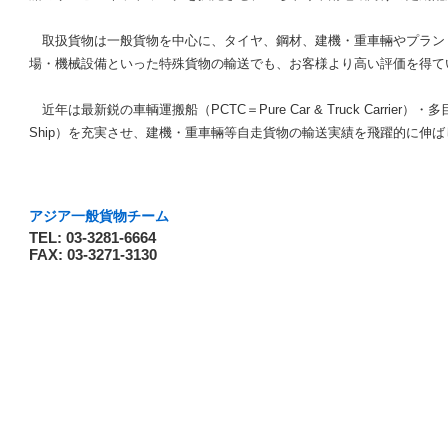
取扱貨物は一般貨物を中心に、タイヤ、鋼材、建機・重車輛やプラン
場・機械設備といった特殊貨物の輸送でも、お客様より高い評価を得て
近年は最新鋭の車輌運搬船（PCTC＝Pure Car & Truck Carrier）・多目的船（
Ship）を充実させ、建機・重車輛等自走貨物の輸送実績を飛躍的に伸
アジア一般貨物チーム
TEL: 03-3281-6664
FAX: 03-3271-3130